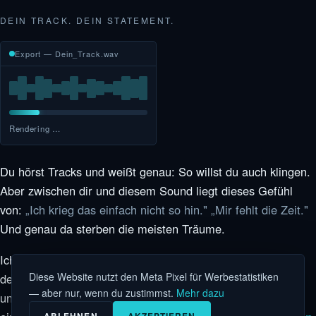
DEIN TRACK. DEIN STATEMENT.
Export — Dein_Track.wav
Rendering …
Du hörst Tracks und weißt genau: So willst du auch klingen.
Aber zwischen dir und diesem Sound liegt dieses Gefühl
von:
„Ich krieg das einfach nicht so hin." „Mir fehlt die Zeit."
Und genau da sterben die meisten Träume.
Ich nehme deine Vision und baue daraus den Track, der
Diese Website nutzt den Meta Pixel für Werbestatistiken
deinen Sound definiert — Release-Ready, druckvoll und
— aber nur, wenn du zustimmst.
Mehr dazu
unverwechselbar
du
. Gute DJs gibt es in jeder Stadt. Aber